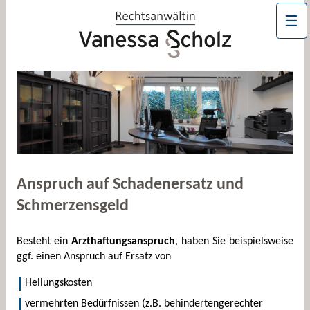
☰
Anspruch auf Schaden­er­satz und
Schmer­zens­geld
Besteht ein
Arzthaftungsanspruch
, haben Sie beispiels­weise
ggf. einen An­spruch auf Er­satz von
Heilungskosten
vermehrten Bedürfnissen (z.B. behindertengerechter