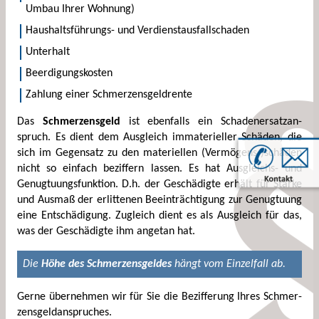
Umbau Ihrer Wohnung)
Haushaltsführungs- und Verdienstausfallschaden
Unterhalt
Beerdigungskosten
Zahlung einer Schmerzensgeldrente
Das
Schmerzensgeld
ist ebenfalls ein Schaden­ersatz­an­
spruch. Es dient dem Aus­gleich immaterieller Schäden, die
sich im Gegensatz zu den materiellen (Vermögens-)schäden
nicht so einfach beziffern lassen. Es hat Ausgleichs- und
Genugtuungsfunktion. D.h. der Ge­schädigte erhält für Stärke
und Ausmaß der erlittenen Beeinträchtigung zur Genugtuung
eine Ent­schädigung. Zugleich dient es als Ausgleich für das,
was der Geschädigte ihm angetan hat.
Die
Höhe des Schmerzensgeldes
hängt vom Einzelfall ab.
Gerne übernehmen wir für Sie die Bezifferung Ihres Schmer­
zens­geld­an­spruches.